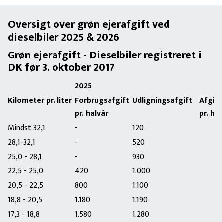
Oversigt over grøn ejerafgift ved
dieselbiler 2025 & 2026
Grøn ejerafgift - Dieselbiler registreret i
DK før 3. oktober 2017
2025
Kilometer pr. liter
Forbrugsafgift
Udligningsafgift
Afgift 
pr. halvår
pr. ha
Mindst 32,1
-
120
28,1-32,1
-
520
25,0 - 28,1
-
930
22,5 - 25,0
420
1.000
20,5 - 22,5
800
1.100
18,8 - 20,5
1.180
1.190
17,3 - 18,8
1.580
1.280