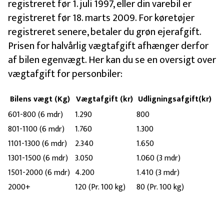
registreret før 1. juli 1997, eller din varebil er
registreret før 18. marts 2009. For køretøjer
registreret senere, betaler du grøn ejerafgift.
Prisen for halvårlig vægtafgift afhænger derfor
af bilen egenvægt. Her kan du se en oversigt over
vægtafgift for personbiler:
Bilens vægt (Kg)
Vægtafgift (kr)
Udligningsafgift(kr)
601-800 (6 mdr)
1.290
800
801-1100 (6 mdr)
1.760
1.300
1101-1300 (6 mdr)
2.340
1.650
1301-1500 (6 mdr)
3.050
1.060 (3 mdr)
1501-2000 (6 mdr)
4.200
1.410 (3 mdr)
2000+
120 (Pr. 100 kg)
80 (Pr. 100 kg)