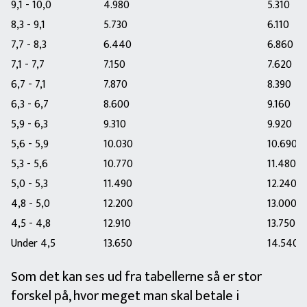
9,1 - 10,0
4.980
5.310
8,3 - 9,1
5.730
6.110
7,7 - 8,3
6.440
6.860
7,1 - 7,7
7.150
7.620
6,7 - 7,1
7.870
8.390
6,3 - 6,7
8.600
9.160
5,9 - 6,3
9.310
9.920
5,6 - 5,9
10.030
10.690
5,3 - 5,6
10.770
11.480
5,0 - 5,3
11.490
12.240
4,8 - 5,0
12.200
13.000
4,5 - 4,8
12.910
13.750
Under 4,5
13.650
14.540
Som det kan ses ud fra tabellerne så er stor
forskel på, hvor meget man skal betale i