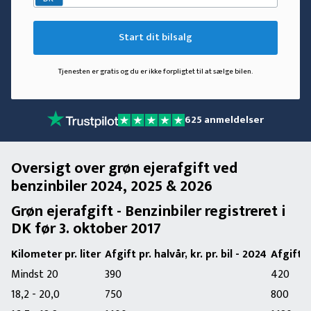
Start dit bilsalg
Tjenesten er gratis og du er ikke forpligtet til at sælge bilen.
625
anmeldelser
Oversigt over grøn ejerafgift ved
benzinbiler 2024, 2025 & 2026
Grøn ejerafgift - Benzinbiler registreret i
DK før 3. oktober 2017
Kilometer pr. liter
Afgift pr. halvår, kr. pr. bil - 2024
Afgift pr
Mindst 20
390
420
18,2 - 20,0
750
800