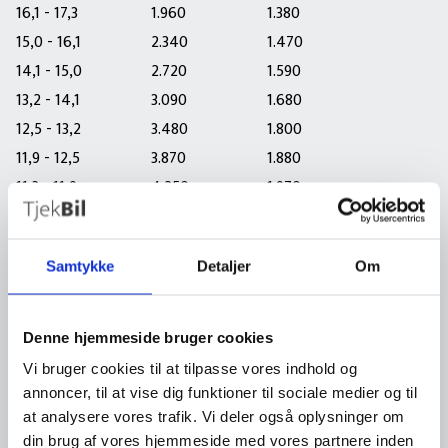
16,1 - 17,3
1.960
1.380
15,0 - 16,1
2.340
1.470
14,1 - 15,0
2.720
1.590
13,2 - 14,1
3.090
1.680
12,5 - 13,2
3.480
1.800
11,9 - 12,5
3.870
1.880
11,3 - 11,9
4.250
1.970
10,2 - 11,3
5.000
2.180
9,4 - 10,2
5.800
2.360
Samtykke
Detaljer
Om
8,7 - 9,4
6.550
2.550
8,1 - 8,7
7.310
2.770
1
7,5 - 8,1
8.070
2.930
1
Denne hjemmeside bruger cookies
7,0 - 7,5
8.860
3.110
1
Vi bruger cookies til at tilpasse vores indhold og
6,6 - 7,0
9.610
3.340
1
annoncer, til at vise dig funktioner til sociale medier og til
6,2 - 6,6
10.370
3.520
1
at analysere vores trafik. Vi deler også oplysninger om
din brug af vores hjemmeside med vores partnere inden