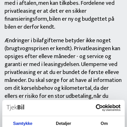
med i aftalen, men kan tilkøbes. Fordelene ved
privatleasing er at det er en sikker
finansieringsform, bilen er ny og budgettet på
bilen er derfor kendt.
Ændringer i bilafgifterne betyder ikke noget
(brugtvognsprisen er kendt). Privatleasingen kan
opsiges efter elleve måneder - og service og
garanti er med i leasingydelsen. Ulemperne ved
privatleasing er at du er bundet de første elleve
måneder. Du skal sørge for at have al information
om dit kørselsbehov og kilometertal, da der
ellers er risiko for en stor udbetaling, når du
afleverer bilen tilbage. Dette er alt sammen
noget, som du skal overveje, når du står over for
valget mellem leasing eller køb af bil.
Samtykke
Detaljer
Om