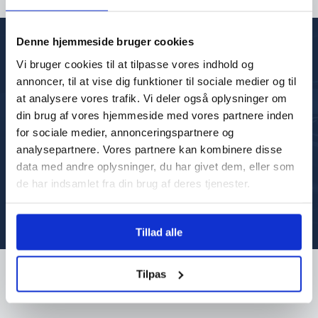
Denne hjemmeside bruger cookies
Modtag information om leasing ved at
Vi bruger cookies til at tilpasse vores indhold og
tilmelde dig vores nyhedsbrev!
annoncer, til at vise dig funktioner til sociale medier og til
at analysere vores trafik. Vi deler også oplysninger om
DIN EMAILADRESSE
din brug af vores hjemmeside med vores partnere inden
for sociale medier, annonceringspartnere og
analysepartnere. Vores partnere kan kombinere disse
data med andre oplysninger, du har givet dem, eller som
de har indsamlet fra din brug af deres tjenester.
DIT NAVN
Tilmeld
Tillad alle
Køb eller leasing: Hvornår kan det betale
Tilpas
sig at købe?