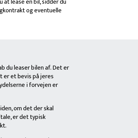
at lease en bil, sidder du
gkontrakt og eventuelle
 du leaser bilen af. Det er
t er et bevis på jeres
ydelserne i forvejen er
viden, om det der skal
ale, er det typisk
kt.