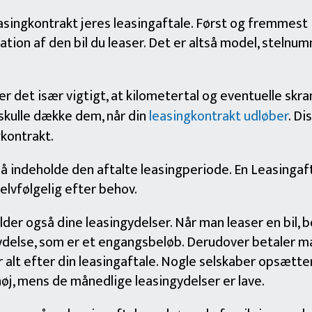
singkontrakt jeres leasingaftale. Først og fremmest 
kation af den bil du leaser. Det er altså model, steln
, er det især vigtigt, at kilometertal og eventuelle 
t skulle dække dem, når din
leasingkontrakt udløber
. Di
kontrakt.
så indeholde den aftalte leasingperiode. En Leasingaft
selvfølgelig efter behov.
der også dine leasingydelser. Når man leaser en bil, 
else, som er et engangsbeløb. Derudover betaler ma
 alt efter din leasingaftale. Nogle selskaber opsætter
øj, mens de månedlige leasingydelser er lave.