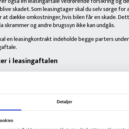
er også en leasingaftale vedrørende forsikring og de 
 blive skadet. Som leasingtager skal du selv sørge for 
var at dække omkostninger, hvis bilen får en skade. Dett
, da skrammer og andre brugssyn ikke kan undgås.
skal en leasingkontrakt indeholde begge parters unde
gaftale.
er i leasingaftalen
gaftale er vigtige, også det med småt. Det er vigtigt,
kontrakt og leasingaftale, så du undgår overraskelser 
aspekter, som er ekstra vigtige at have styr på i sin l
Detaljer
re omkostninger fra din side. Da det netop er en lånt b
 forsikringen, du som leasingtager selv står for at sku
ånd og skal det stå i din leasingkontrakt.
ookies