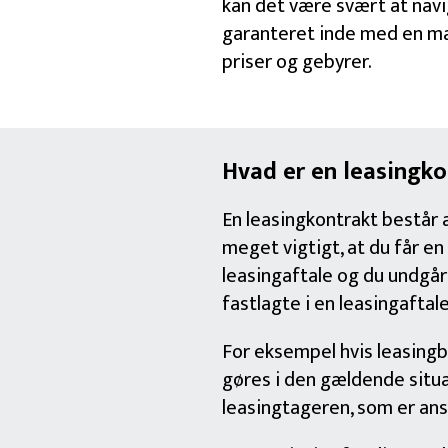
kan det være svært at navi
garanteret inde med en ma
priser og gebyrer.
Hvad er en leasingko
En leasingkontrakt består a
meget vigtigt, at du får en
leasingaftale og du undgår
fastlagte i en leasingaftale
For eksempel hvis leasingbi
gøres i den gældende situat
leasingtageren, som er ansv