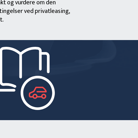
rakt og vurdere om den
tingelser ved privatleasing,
t.