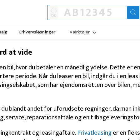
 salg
Erhvervsløsninger
Værktøjer
rd at vide
 en bil, hvor du betaler en månedlig ydelse. Dette er en
rtere periode. Når du leaser en bil, indgår du i en lea
asingselskabet, som har ejendomsretten over bilen, m
er du blandt andet for uforudsete regninger, da man in
ng, service, reparationsaftale og en tilbageleveringsfo
asingkontrakt og leasingaftale.
Privatleasing
er en flek