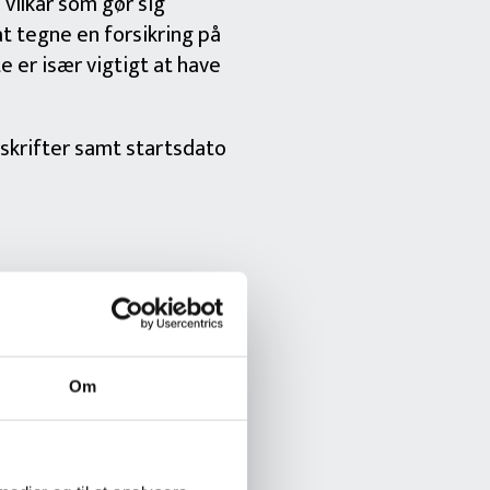
vilkår som gør sig
at tegne en forsikring på
e er især vigtigt at have
rskrifter samt startsdato
 at du forstår og godkender
ved endt leasingperiode.
easingaftale. Netop de
Om
il, som du jo ikke ejer, er
lle tegne. Dette burde du