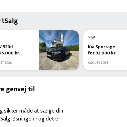
rtSalg
Solgt
W
520d
Kia
Sportage
75.000 kr
.
for
92.000 kr
.
ST 2026
AUGUST 2026
e genvej til
g sikker måde at sælge din
tSalg løsningen - og det er