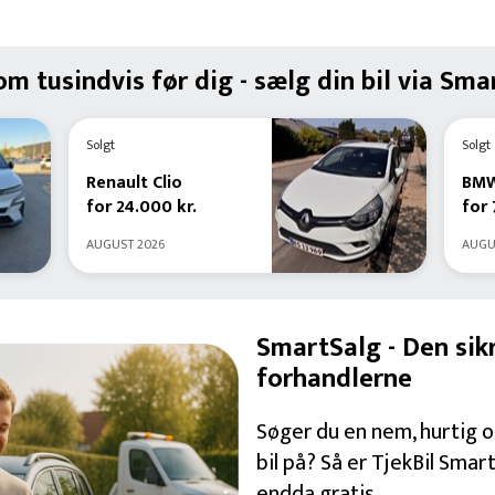
om tusindvis før dig - sælg din bil via Sma
Solgt
Solgt
Renault
Clio
BM
for
24.000 kr
.
for
AUGUST 2026
AUGU
SmartSalg - Den sikr
forhandlerne
Søger du en nem, hurtig o
bil på? Så er TjekBil Smar
endda gratis.