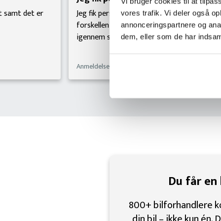
Vi bruger cookies til at tilpas
mt det er 
Jeg fik personlig betjening af TjekBil, hvilket gj
vores trafik. Vi deler også 
forskellen for mig. Jeg blev ringet op og hjulpe
annonceringspartnere og anal
igennem salget af min bil.
dem, eller som de har indsaml
Anmeldelse på Trustpilot
Du får en 
800+ bilforhandlere k
din bil – ikke kun én. 