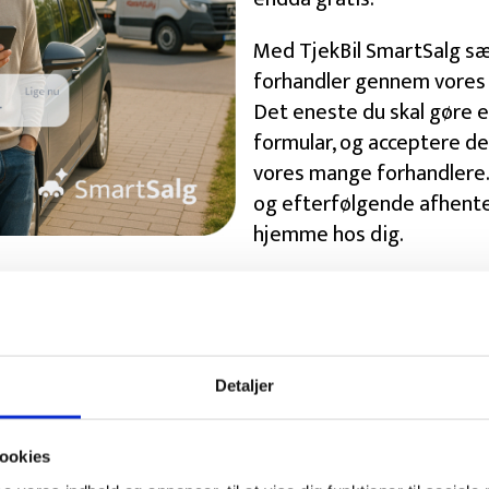
Med TjekBil SmartSalg sælg
forhandler gennem vores 
Det eneste du skal gøre e
formular, og acceptere de
vores mange forhandlere.
og efterfølgende afhente
hjemme hos dig.
irekte fra dem, der allerede har solgt der
Detaljer
Solgt
ookies
Rigtig fin plantform