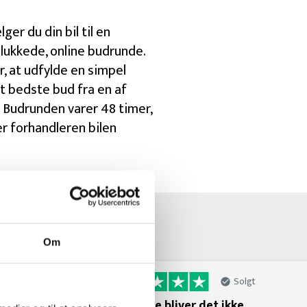
er du din bil til en
lukkede, online budrunde.
r, at udfylde en simpel
t bedste bud fra en af
 Budrunden varer 48 timer,
r forhandleren bilen
es bil
Om
Solgt
Nemmere bliver det ikke