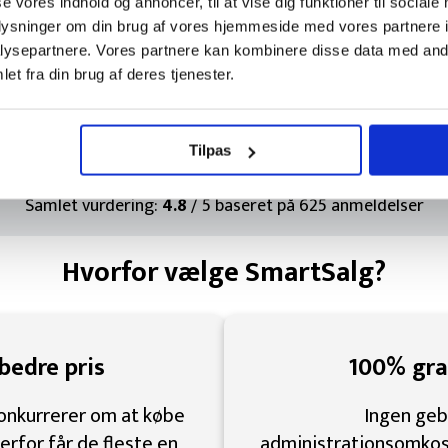
se vores indhold og annoncer, til at vise dig funktioner til sociale
orde hele 
Rigtig fin plantform. Meget nemt og rigtig god
oplysninger om din brug af vores hjemmeside med vores partnere i
t godt 
forbindelse med handlen og besvarelse af spørg
ysepartnere. Vores partnere kan kombinere disse data med andr
et fra din brug af deres tjenester.
Anmeldelse på Trustpilot
Tilpas
Samlet vurdering:
4.8
/ 5 baseret på
625
anmeldelser
Hvorfor vælge SmartSalg?
bedre pris
100% grat
onkurrerer om at købe
Ingen geb
Derfor får de fleste en
administrationsomkost