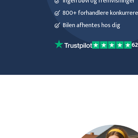
Ingen bøvl og fremvisninger
800+ forhandlere konkurrerer
Bilen afhentes hos dig
6