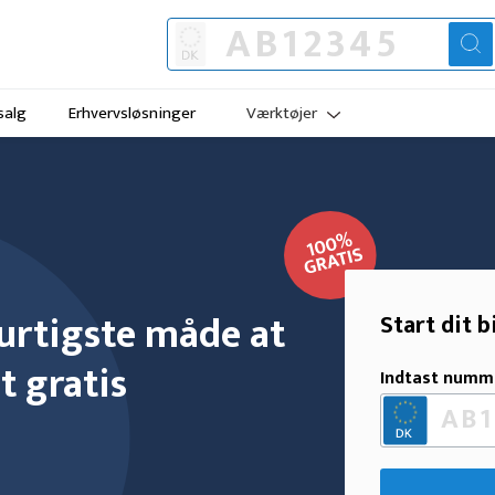
 salg
Erhvervsløsninger
Værktøjer
hurtigste måde at
Start dit b
lt gratis
Indtast numm