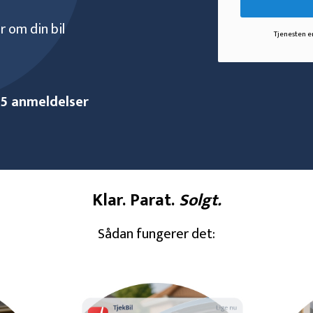
 om din bil
Tjenesten er
25
anmeldelser
Klar. Parat.
Solgt.
Sådan fungerer det: