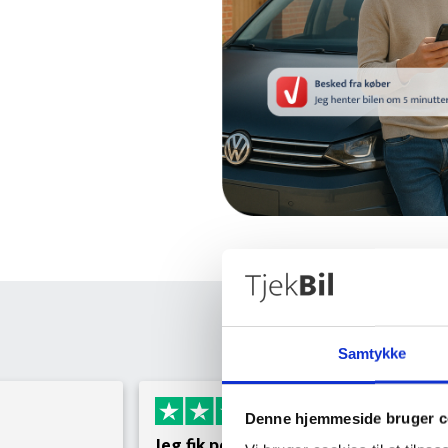
Hør d
Samtykke
Solgt
Denne hjemmeside bruger c
Jeg fik personlig betjening af TjekBil