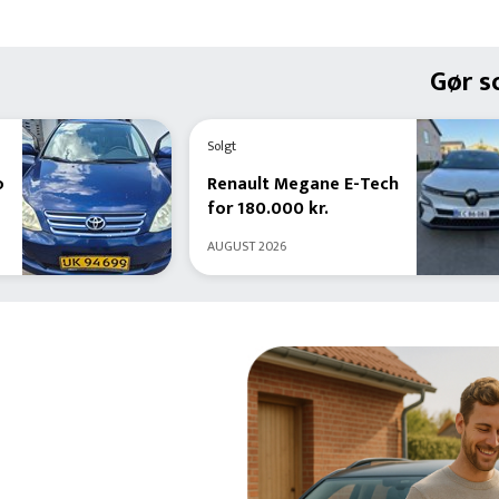
Gør s
Solgt
o
Renault
Megane E-Tech
for
180.000 kr
.
AUGUST 2026