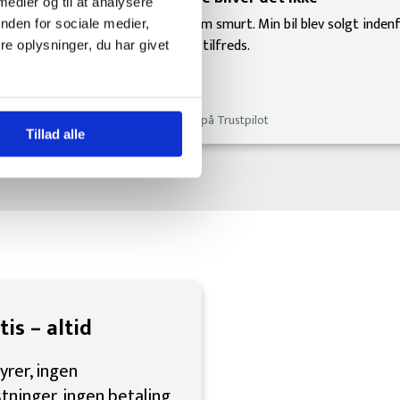
 medier og til at analysere
 hjælp i 
Det gik som smurt. Min bil blev solgt indenfor 1
nden for sociale medier,
smål. 
var yderst tilfreds.
e oplysninger, du har givet
Anmeldelse på Trustpilot
Tillad alle
is – altid
yrer, ingen
ninger, ingen betaling