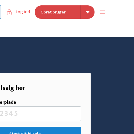
Log ind
Opret bruger
ilsalg her
erplade
Start dit bilsalg